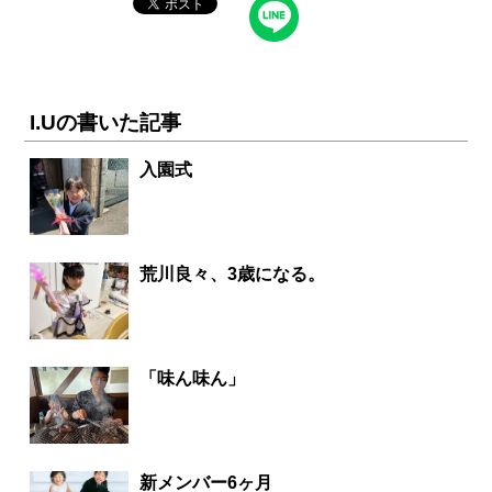
I.Uの書いた記事
入園式
荒川良々、3歳になる。
「味ん味ん」
新メンバー6ヶ月