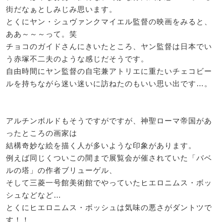
街だなぁとしみじみ思います。
とくにヤン・シュヴァンクマイエル監督の映画をみると、
ああ～～～って。笑
チョコのガイドさんにきいたところ、ヤン監督は日本でい
う赤塚不二夫のような感じだそうです。
自由時間にヤン監督の自宅兼アトリエに重たいチェコビー
ルを持ちながら迷い迷いに訪ねたのもいい思い出です…。
アルチンボルドもそうですがですが、神聖ローマ帝国があ
ったところの画家は
結構奇妙な絵を描く人が多いような印象があります。
例えば同じくついこの間まで展覧会が催されていた「バベ
ルの塔」の作者ブリューゲル、
そして三菱一号館美術館でやっていたヒエロニムス・ボッ
シュなどなど…
とくにヒエロニムス・ボッシュは気味の悪さがダントツで
す！！