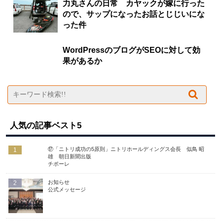
力丸さんの日常 カヤックが嫁に行った
ので、サップになったお話とじじいにな
った件
WordPressのブログがSEOに対して効
果があるか
人気の記事ベスト5
⑰「ニトリ成功の5原則」ニトリホールディングス会長 似鳥 昭
1
雄 朝日新聞出版
チポーレ
お知らせ
2
公式メッセージ