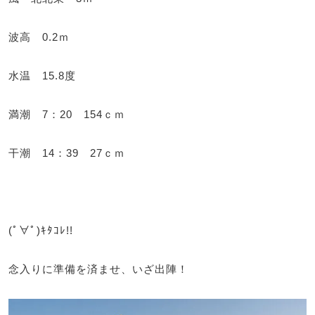
波高 0.2ｍ
水温 15.8度
満潮 7：20 154ｃｍ
干潮 14：39 27ｃｍ
(ﾟ∀ﾟ)ｷﾀｺﾚ!!
念入りに準備を済ませ、いざ出陣！