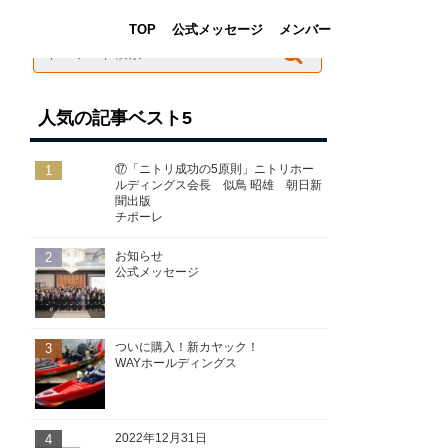
TOP
公式メッセージ
メンバー
人気の記事ベスト5
1
⑰「ニトリ成功の5原則」ニトリホー
ルディングス会長 似鳥 昭雄 朝日新
聞出版
チポーレ
2
お知らせ
公式メッセージ
3
ついに購入！新カヤック！
WAYホールディングス
4
2022年12月31日