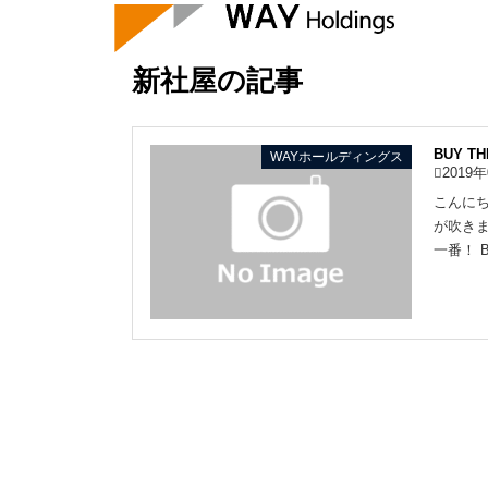
新社屋
新社屋の記事
BUY 
WAYホールディングス
2019
こんにち
が吹きま
一番！ B