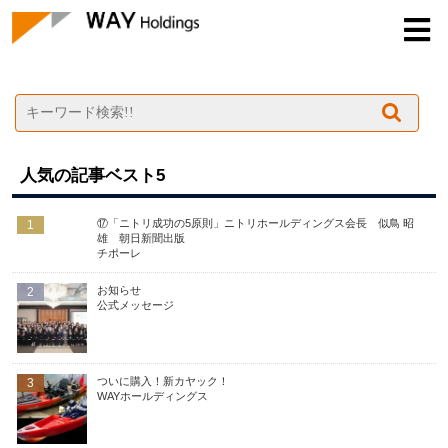
ゲームの記事
人気の記事ベスト5
⑰「ニトリ成功の5原則」ニトリホールディングス会長 似鳥 昭
1
雄 朝日新聞出版
チポーレ
お知らせ
2
公式メッセージ
ついに購入！新カヤック！
3
WAYホールディングス