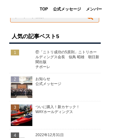
TOP
公式メッセージ
メンバー
人気の記事ベスト5
1
⑰「ニトリ成功の5原則」ニトリホー
ルディングス会長 似鳥 昭雄 朝日新
聞出版
チポーレ
2
お知らせ
公式メッセージ
3
ついに購入！新カヤック！
WAYホールディングス
4
2022年12月31日