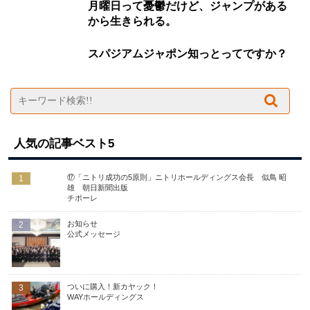
月曜日って憂鬱だけど、ジャンプがある
から生きられる。
スパジアムジャポン知っとってですか？
人気の記事ベスト5
⑰「ニトリ成功の5原則」ニトリホールディングス会長 似鳥 昭
1
雄 朝日新聞出版
チポーレ
お知らせ
2
公式メッセージ
ついに購入！新カヤック！
3
WAYホールディングス