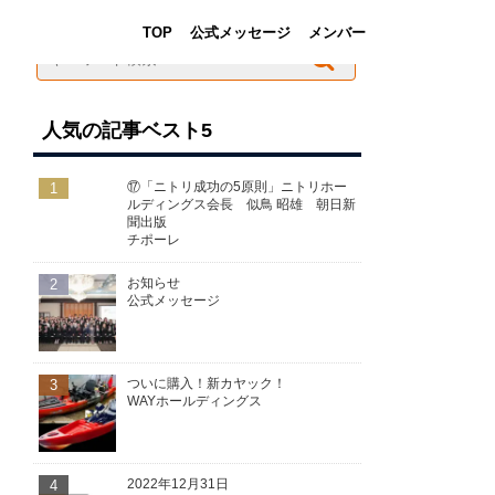
TOP
公式メッセージ
メンバー
人気の記事ベスト5
1
⑰「ニトリ成功の5原則」ニトリホー
ルディングス会長 似鳥 昭雄 朝日新
聞出版
チポーレ
2
お知らせ
公式メッセージ
3
ついに購入！新カヤック！
WAYホールディングス
4
2022年12月31日