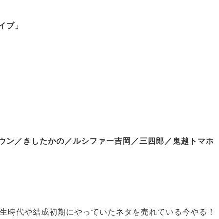
ライブ」
ウン／きしたかの／ルシファー吉岡／三四郎／鬼越トマホ
が学生時代や結成初期にやっていたネタを売れている今やる！