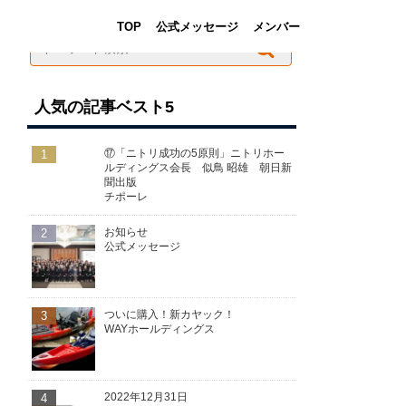
TOP
公式メッセージ
メンバー
人気の記事ベスト5
1
⑰「ニトリ成功の5原則」ニトリホー
ルディングス会長 似鳥 昭雄 朝日新
聞出版
チポーレ
2
お知らせ
公式メッセージ
3
ついに購入！新カヤック！
WAYホールディングス
4
2022年12月31日