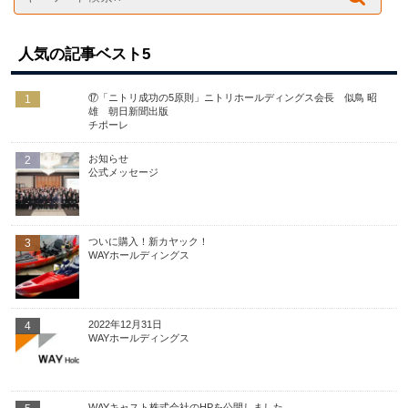
人気の記事ベスト5
⑰「ニトリ成功の5原則」ニトリホールディングス会長 似鳥 昭
1
雄 朝日新聞出版
チポーレ
お知らせ
2
公式メッセージ
ついに購入！新カヤック！
3
WAYホールディングス
2022年12月31日
4
WAYホールディングス
WAYキャスト株式会社のHPを公開しました。