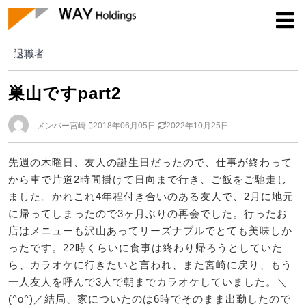
退職者
退職者
巣山ですpart2
メンバー宮崎
2018年06月05日
2022年10月25日
先週の木曜日、友人の誕生日だったので、仕事が終わって
から車で片道2時間掛けて日向まで行き、ご飯をご馳走し
ました。かれこれ4年程付き合いのある友人で、2月に地元
に帰ってしまったので3ヶ月ぶりの再会でした。行ったお
店はメニューも沢山あってリーズナブルでとても美味しか
ったです。22時くらいに食事は終わり帰ろうとしていた
ら、カラオケに行きたいと言われ、また宮崎に戻り、もう
一人友人を呼んで3人で朝までカラオケしていました。＼
(^o^)／結局、家についたのは6時でそのまま出勤したので