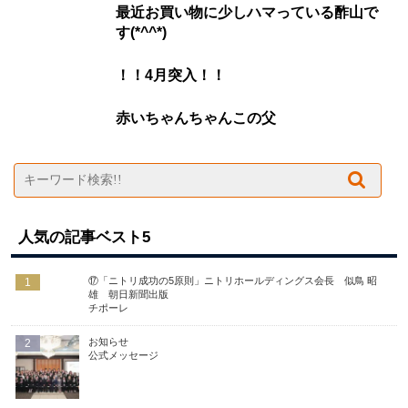
最近お買い物に少しハマっている酢山で
す(*^^*)
！！4月突入！！
赤いちゃんちゃんこの父
人気の記事ベスト5
⑰「ニトリ成功の5原則」ニトリホールディングス会長 似鳥 昭
1
雄 朝日新聞出版
チポーレ
お知らせ
2
公式メッセージ